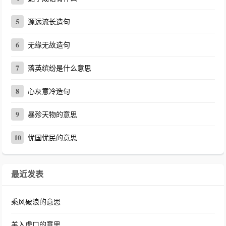
5
源远流长造句
6
无缘无故造句
7
落英缤纷是什么意思
8
心灰意冷造句
9
暴殄天物的意思
10
忧国忧民的意思
最近发表
乘风破浪的意思
羊入虎口的意思