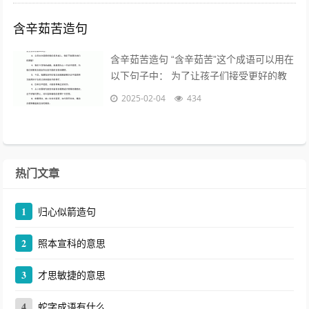
含辛茹苦造句
含辛茹苦造句 “含辛茹苦”这个成语可以用在
以下句子中： 为了让孩子们接受更好的教
育，父母们含辛茹苦地工作，省吃俭用。
2025-02-04
434
含辛茹苦造句二年级...
热门文章
1
归心似箭造句
2
照本宣科的意思
3
才思敏捷的意思
4
蛇字成语有什么