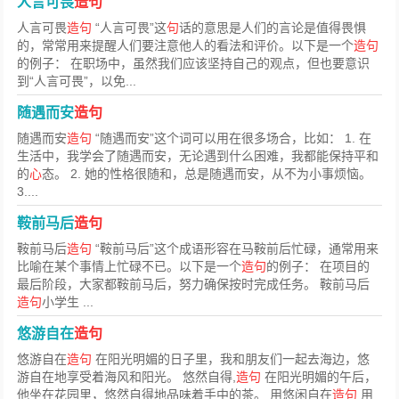
人言可畏
造句
人言可畏
造句
“人言可畏”这
句
话的意思是人们的言论是值得畏惧
的，常常用来提醒人们要注意他人的看法和评价。以下是一个
造句
的例子： 在职场中，虽然我们应该坚持自己的观点，但也要意识
到“人言可畏”，以免...
随遇而安
造句
随遇而安
造句
“随遇而安”这个词可以用在很多场合，比如： 1. 在
生活中，我学会了随遇而安，无论遇到什么困难，我都能保持平和
的
心
态。 2. 她的性格很随和，总是随遇而安，从不为小事烦恼。
3....
鞍前马后
造句
鞍前马后
造句
“鞍前马后”这个成语形容在马鞍前后忙碌，通常用来
比喻在某个事情上忙碌不已。以下是一个
造句
的例子： 在项目的
最后阶段，大家都鞍前马后，努力确保按时完成任务。 鞍前马后
造句
小学生 ...
悠游自在
造句
悠游自在
造句
在阳光明媚的日子里，我和朋友们一起去海边，悠
游自在地享受着海风和阳光。 悠然自得,
造句
在阳光明媚的午后，
他坐在花园里，悠然自得地品味着手中的茶。 用悠闲自在
造句
用