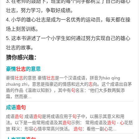
3. 在老师的鼓励下，班里的每个同学都树立了自己的雄心
壮志，努力学习，争取好成绩。
4. 小华的雄心壮志是成为一名优秀的运动员，每天都在操
场上刻苦训练。
5. 这本书讲述了一个小学生如何通过努力实现自己的雄心
壮志的故事。
猜你感兴趣：
豪情
壮志
的意思
豪情
壮志
的意思 豪情
壮志
是一个汉语成语，拼音为háo qíng
zhuàng zhì，意思是指豪迈的情感和远大的
志
向。这个成语出自茅
盾的作品《温故以知新》，其中有
句
名言：“他们大多数两鬓添
霜，然而豪...
成语
造句
成语
造句
成语
造句
是将成语应用于
句
子中，以展示其意义和用
法。以下是一些常用成语及其
造句
示例： 常用成语及
造句
-
心
花怒
放 释义：形容
心
情非常高兴快活。
造句
：看他一副
心
花...