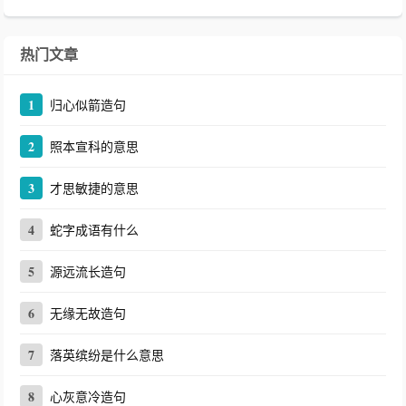
热门文章
1
归心似箭造句
2
照本宣科的意思
3
才思敏捷的意思
4
蛇字成语有什么
5
源远流长造句
6
无缘无故造句
7
落英缤纷是什么意思
8
心灰意冷造句