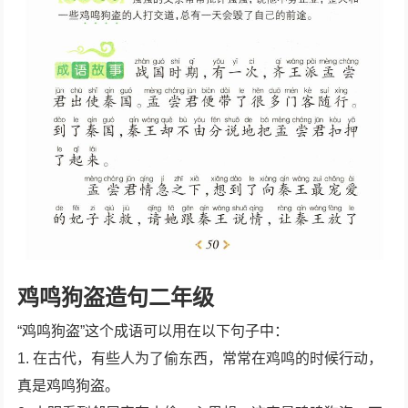
鸡鸣狗盗造句二年级
“鸡鸣狗盗”这个成语可以用在以下句子中：
1. 在古代，有些人为了偷东西，常常在鸡鸣的时候行动，
真是鸡鸣狗盗。