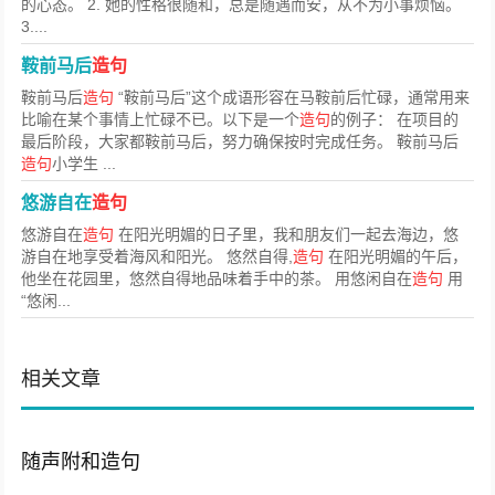
的心态。 2. 她的性格很随和，总是随遇而安，从不为小事烦恼。
3....
鞍前马后
造句
鞍前马后
造句
“鞍前马后”这个成语形容在马鞍前后忙碌，通常用来
比喻在某个事情上忙碌不已。以下是一个
造句
的例子： 在项目的
最后阶段，大家都鞍前马后，努力确保按时完成任务。 鞍前马后
造句
小学生 ...
悠游自在
造句
悠游自在
造句
在阳光明媚的日子里，我和朋友们一起去海边，悠
游自在地享受着海风和阳光。 悠然自得,
造句
在阳光明媚的午后，
他坐在花园里，悠然自得地品味着手中的茶。 用悠闲自在
造句
用
“悠闲...
相关文章
随声附和造句