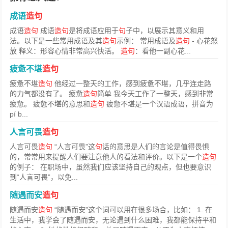
成语
造句
成语
造句
成语
造句
是将成语应用于
句
子中，以展示其意义和用
法。以下是一些常用成语及其
造句
示例： 常用成语及
造句
- 心花怒
放 释义：形容心情非常高兴快活。
造句
：看他一副心花...
疲惫不堪
造句
疲惫不堪
造句
他经过一整天的工作，感到疲惫不堪，几乎连走路
的力气都没有了。 疲惫
造句
简单 我今天工作了一整天，感到非常
疲惫。 疲惫不堪的意思和
造句
疲惫不堪是一个汉语成语，拼音为
pí b...
人言可畏
造句
人言可畏
造句
“人言可畏”这
句
话的意思是人们的言论是值得畏惧
的，常常用来提醒人们要注意他人的看法和评价。以下是一个
造句
的例子： 在职场中，虽然我们应该坚持自己的观点，但也要意识
到“人言可畏”，以免...
随遇而安
造句
随遇而安
造句
“随遇而安”这个词可以用在很多场合，比如： 1. 在
生活中，我学会了随遇而安，无论遇到什么困难，我都能保持平和