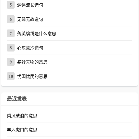
5
源远流长造句
6
无缘无故造句
7
落英缤纷是什么意思
8
心灰意冷造句
9
暴殄天物的意思
10
忧国忧民的意思
最近发表
乘风破浪的意思
羊入虎口的意思