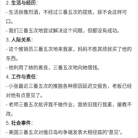
2.
生活与经历
：
- 生活就像烈酒，不经过三番五次的提炼，就不会这样可
口。
- 我们三番五次地尝试解决这个问题，但都没有成功。
3.
人际关系
：
- 这个推销员三番五次地来我家，妈妈不胜其烦就买了他的
东西。
- 他利用了她的善良，三番五次地向她借钱。
4.
工作与责任
：
- 小张最近三番五次的推脱各种原因延迟交报告，老板已经
对他有点意见了。
- 老师三番五次批评我不做作业，我依旧我行我素，屡教不
改。
5.
社会事件
：
- 美国三番五次对俄日岛屿争端发表大相径庭的“意见”。