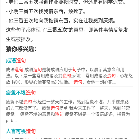
- 老师三番五次强调作业要按时交，但还是有同学迟交。
- 小明三番五次找我借东西，烦死了。
- 他三番五次地向我推销东西，实在让我感到厌烦。
这些句子都体现了“
三番五次
”的意思，即某件事情反复发
生或被提及。
猜你感兴趣：
成语
造句
成语
造句
成语
造句
是将成语应用于
句
子中，以展示其意义和用
法。以下是一些常用成语及其
造句
示例： 常用成语及
造句
- 心花怒
放 释义：形容心情非常高兴快活。
造句
：看他一副心花...
疲惫不堪
造句
疲惫不堪
造句
他经过一整天的工作，感到疲惫不堪，几乎连走路
的力气都没有了。 疲惫
造句
简单 我今天工作了一整天，感到非常
疲惫。 疲惫不堪的意思和
造句
疲惫不堪是一个汉语成语，拼音为
pí b...
人言可畏
造句