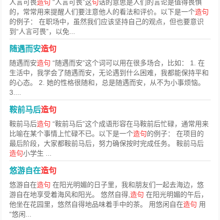
人言可畏
造句
“人言可畏”这
句
话的意思是人们的言论是值得畏惧
的，常常用来提醒人们要注意他人的看法和评价。以下是一个
造句
的例子： 在职场中，虽然我们应该坚持自己的观点，但也要意识
到“人言可畏”，以免...
随遇而安
造句
随遇而安
造句
“随遇而安”这个词可以用在很多场合，比如： 1. 在
生活中，我学会了随遇而安，无论遇到什么困难，我都能保持平和
的心态。 2. 她的性格很随和，总是随遇而安，从不为小事烦恼。
3....
鞍前马后
造句
鞍前马后
造句
“鞍前马后”这个成语形容在马鞍前后忙碌，通常用来
比喻在某个事情上忙碌不已。以下是一个
造句
的例子： 在项目的
最后阶段，大家都鞍前马后，努力确保按时完成任务。 鞍前马后
造句
小学生 ...
悠游自在
造句
悠游自在
造句
在阳光明媚的日子里，我和朋友们一起去海边，悠
游自在地享受着海风和阳光。 悠然自得,
造句
在阳光明媚的午后，
他坐在花园里，悠然自得地品味着手中的茶。 用悠闲自在
造句
用
“悠闲...