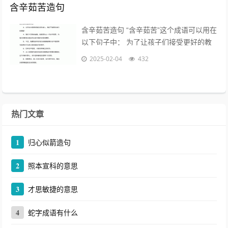
含辛茹苦造句
含辛茹苦造句 “含辛茹苦”这个成语可以用在
以下句子中： 为了让孩子们接受更好的教
育，父母们含辛茹苦地工作，省吃俭用。
2025-02-04
432
含辛茹苦造句二年级...
热门文章
1
归心似箭造句
2
照本宣科的意思
3
才思敏捷的意思
4
蛇字成语有什么