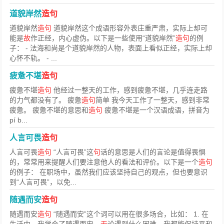
道貌岸然
造句
道貌岸然
造句
道貌岸然这个成语形容外表庄重严肃，实际上却可
能是
故
作正经，内心虚伪。以下是一些使用“道貌岸然”
造句
的例
子： - 法海和尚是个道貌岸然的人物，表面上看似正经，实际上却
心怀不轨。 - ...
疲惫不堪
造句
疲惫不堪
造句
他经过一整天的工作，感到疲惫不堪，几乎连走路
的力气都没有了。 疲惫
造句
简单 我今天工作了一整天，感到非常
疲惫。 疲惫不堪的意思和
造句
疲惫不堪是一个汉语成语，拼音为
pí b...
人言可畏
造句
人言可畏
造句
“人言可畏”这
句
话的意思是人们的言论是值得畏惧
的，常常用来提醒人们要注意他人的看法和评价。以下是一个
造句
的例子： 在职场中，虽然我们应该坚持自己的观点，但也要意识
到“人言可畏”，以免...
随遇而安
造句
随遇而安
造句
“随遇而安”这个词可以用在很多场合，比如： 1. 在