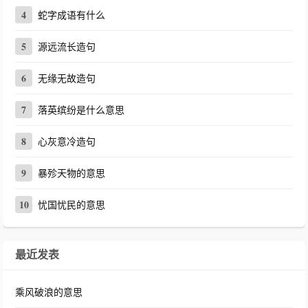
4
蛇字成语有什么
5
源远流长造句
6
无缘无故造句
7
落英缤纷是什么意思
8
心灰意冷造句
9
暴殄天物的意思
10
忧国忧民的意思
最近发表
乘风破浪的意思