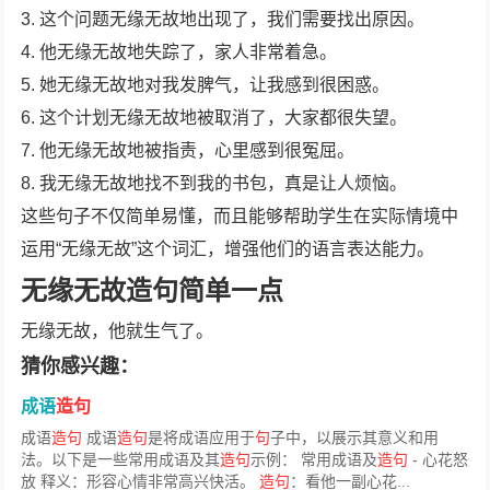
3. 这个问题无缘无故地出现了，我们需要找出原因。
4. 他无缘无故地失踪了，家人非常着急。
5. 她无缘无故地对我发脾气，让我感到很困惑。
6. 这个计划无缘无故地被取消了，大家都很失望。
7. 他无缘无故地被指责，心里感到很冤屈。
8. 我无缘无故地找不到我的书包，真是让人烦恼。
这些句子不仅简单易懂，而且能够帮助学生在实际情境中
运用“无缘无故”这个词汇，增强他们的语言表达能力。
无缘无故造句简单一点
无缘无故，他就生气了。
猜你感兴趣：
成语
造句
成语
造句
成语
造句
是将成语应用于
句
子中，以展示其意义和用
法。以下是一些常用成语及其
造句
示例： 常用成语及
造句
- 心花怒
放 释义：形容心情非常高兴快活。
造句
：看他一副心花...