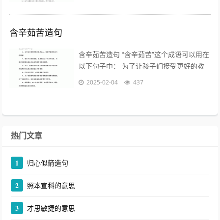
造句的例子： 1. 学习与...
含辛茹苦造句
含辛茹苦造句 “含辛茹苦”这个成语可以用在
以下句子中： 为了让孩子们接受更好的教
育，父母们含辛茹苦地工作，省吃俭用。
2025-02-04
437
含辛茹苦造句二年级...
热门文章
1
归心似箭造句
2
照本宣科的意思
3
才思敏捷的意思