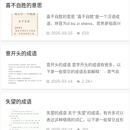
喜不自胜的意思
喜不自胜的意思 “喜不自胜”是一个汉语成
语，拼音为xǐ bù zì shèng，意思是指高兴
得自己都无法控制，形容喜悦到了极点。这
2025-03-15
533
个成语的“胜”字在这里表示“能承受”，即高
兴到无法自持的状态。...
意开头的成语
意开头的成语 意字开头的成语有很多，以
下是一些常见的成语及其解释： - 意气风
发：形容精神振奋，气概豪迈。 - 意想不
2025-03-14
2.2K+
到：没有料想到，形容事情出乎意料。 - 意
气用事：指做事时只凭一时的情绪和...
失望的成语
失望的成语 关于“失望”的成语，有许多可以
表达这种情感的词汇。以下是一些常见且形
象的成语： 常用失望成语 - 大失所望：表
2025-03-14
701