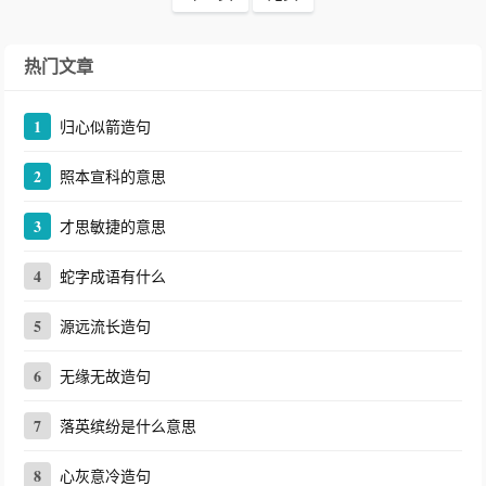
热门文章
1
归心似箭造句
2
照本宣科的意思
3
才思敏捷的意思
4
蛇字成语有什么
5
源远流长造句
6
无缘无故造句
7
落英缤纷是什么意思
8
心灰意冷造句