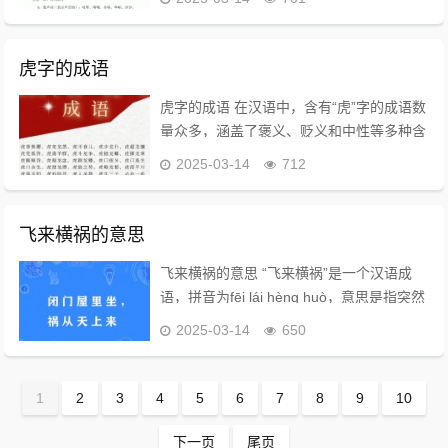
示原本寄予很大希望，结果完全落空，形容
非常失望。 - 心灰意冷：形容...
虎字的成语
虎字的成语 在汉语中，含有“虎”字的成语数
量众多，涵盖了褒义、贬义和中性等多种含
义。这些成语不仅反映了老虎在中国文化中
2025-03-14
712
的重要地位，也体现了人们对其特性的不同
看法。 常见的虎字成语 以下是一些常...
飞来横祸的意思
飞来横祸的意思 “飞来横祸”是一个汉语成
语，拼音为fēi lái hèng huò，意思是指突然
降临的、意想不到的灾难或祸患。这个成语
2025-03-14
650
的出处可以追溯到《后汉书·周荣传》，其
中提到：“若卒遇飞祸，无得...
1
2
3
4
5
6
7
8
9
10
下一页
尾页