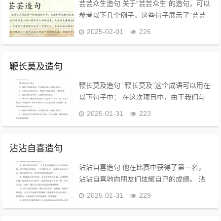
芸芸众生造句 关于“芸芸众生”的造句，可以
参考以下几个例子，这些句子展示了“芸芸
众生”在不同语境下的使用： 1. 在芸芸众生
2025-02-01
226
中，每个人都有自己的故事和追求。 2. 虽
然我只是这芸芸众生中的普通一...
鞭长莫及造句
鞭长莫及造句 “鞭长莫及”这个成语可以用在
以下句子中： 在这次项目中，由于我们与
合作方的距离太远，很多问题都无法及时解
2025-01-31
223
决，真是鞭长莫及。 鞭长莫及造句10字 鞭
长莫及，无法及时援助。 爱...
沾沾自喜造句
沾沾自喜造句 他在比赛中获得了第一名，
沾沾自喜地向朋友们炫耀自己的成绩。 沾
沾自喜造句三年级 沾沾自喜是一个形容自
2025-01-31
229
以为不错而得意的样子的成语，适合用来表
达对自己小成就的过度自满。以下是一些