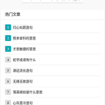
热门文章
1
归心似箭造句
2
照本宣科的意思
3
才思敏捷的意思
4
蛇字成语有什么
5
源远流长造句
6
无缘无故造句
7
落英缤纷是什么意思
8
心灰意冷造句