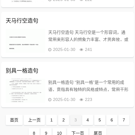
二年级 拖泥带水是一个常用的成语，意思
是比喻说话或做事不干脆利落，常常...
天马行空造句
天马行空造句 天马行空是一个形容词，通
常用来形容人的想象力丰富、才思奔放，或
是文笔豪迈。以下是一些关于“天马行空”的
2025-01-30
241
造句示例： - 文学创作：李白才气纵横，行
文如天马行空，一气呵成。 - 艺术表...
别具一格造句
别具一格造句 “别具一格”是一个常用的成
语，意指具有独特的风格或特点，常用于形
容事物的独特性和新颖性。以下是一些使用
2025-01-30
223
“别具一格”造句的例子： - 这幅画的构思别
具一格，令人耳目一新。 - 他的演...
首页
上一页
1
2
3
4
5
6
7
8
9
10
下一页
尾页