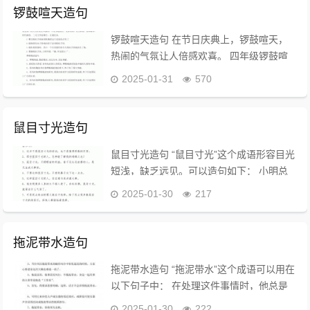
适...
锣鼓喧天造句
锣鼓喧天造句 在节日庆典上，锣鼓喧天，
热闹的气氛让人倍感欢喜。 四年级锣鼓喧
天造句 锣鼓喧天是一个形容热闹、喜庆场
2025-01-31
570
面的成语，常用于描述节日庆典、婚礼等场
合。以下是一些适合四年级学生使用的造
句...
鼠目寸光造句
鼠目寸光造句 “鼠目寸光”这个成语形容目光
短浅，缺乏远见。可以造句如下： 小明总
是只关注眼前的小利益，真是鼠目寸光，难
2025-01-30
217
以成大事。 鼠目寸光造句四年级 鼠目寸光
是一个形容目光短浅、缺乏远见的...
拖泥带水造句
拖泥带水造句 “拖泥带水”这个成语可以用在
以下句子中： 在处理这件事情时，他总是
拖泥带水，导致进展缓慢。 拖泥带水造句
2025-01-30
222