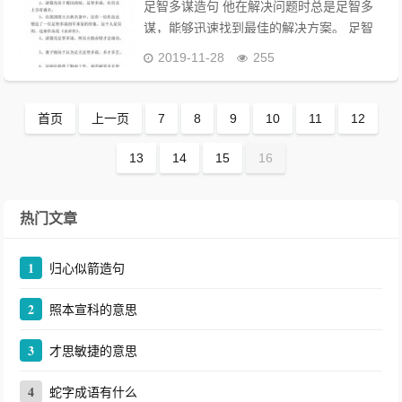
足智多谋造句 他在解决问题时总是足智多
谋，能够迅速找到最佳的解决方案。 足智
多谋一段话30字左右 足智多谋的人善于思
2019-11-28
255
考，灵活应变，能够在复杂的环境中找到最
佳解决方案，展现出非凡的智慧与才干。...
首页
上一页
7
8
9
10
11
12
13
14
15
16
热门文章
1
归心似箭造句
2
照本宣科的意思
3
才思敏捷的意思
4
蛇字成语有什么