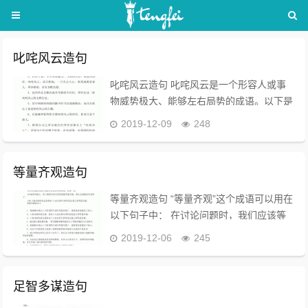
叱咤风云造句
叱咤风云造句 叱咤风云是一个形容人或事
物威势极大、能够左右局势的成语。以下是
一些使用“叱咤风云”造句的例子，适合不同
2019-12-09
248
的场合和对象： - 在历史人物方面： - 他就
是当年那位叱咤风云的将军，屡...
等量齐观造句
等量齐观造句 “等量齐观”这个成语可以用在
以下句子中： 在讨论问题时，我们应该等
量齐观，公平对待每一个观点。 等量齐观
2019-12-06
245
造句简单 等量齐观是一个成语，意思是对
事物不加区别地看待，强调事物之间...
足智多谋造句