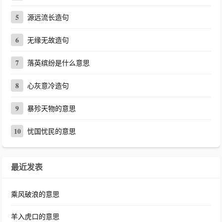
5
源远流长造句
6
无缘无故造句
7
落英缤纷是什么意思
8
心灰意冷造句
9
暴殄天物的意思
10
忧国忧民的意思
最近发表
乘风破浪的意思
羊入虎口的意思