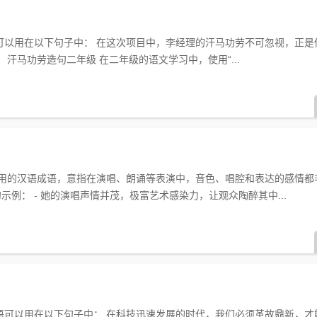
词可以用在以下句子中： 在这次项目中，李经理的汗马功劳不可忽视，正是
汗马功劳造句二年级 在二年级的语文学习中，使用“...
常用的汉语成语，意指在演唱、朗诵等表演中，音色、唱腔和表达的感情都
示例： - 她的演唱声情并茂，极富艺术感染力，让观众陶醉其中...
成语可以用在以下句子中： 在科技迅速发展的时代，我们必须革故鼎新，才