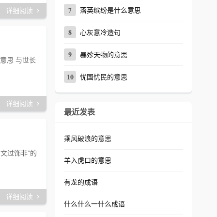
7
落英缤纷是什么意思
详细阅读
8
心灰意冷造句
9
暴殄天物的意思
意思 与世长
10
忧国忧民的意思
详细阅读
最近发表
乘风破浪的意思
文过饰非”的
羊入虎口的意思
有龙的成语
详细阅读
什么什么一什么成语