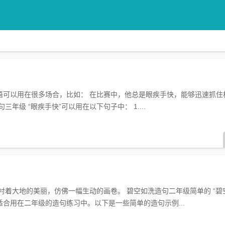
成语可以用在很多场合，比如： 在比赛中，他总是眼疾手快，能够迅速抓住
年级 “眼疾手快”可以用在以下句子中： 1....
衬着大地的美丽，仿佛一幅生动的画卷。 碧空如洗造句二年级简单的 “碧
合用在二年级的造句练习中。以下是一些简单的造句示例...