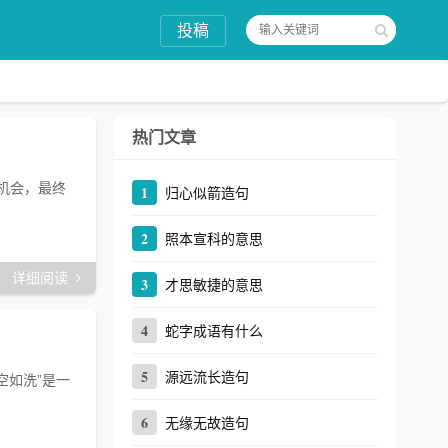
投稿
热门文章
机会，最终
1
归心似箭造句
2
照本宣科的意思
详细阅读
3
才思敏捷的意思
4
蛇字成语有什么
5
源远流长造句
空如洗”是一
6
无缘无故造句