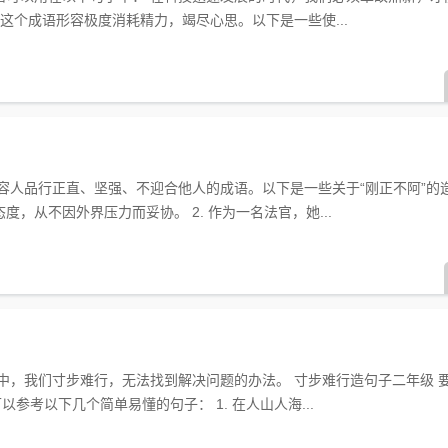
虑这个成语形容极度消耗精力，竭尽心思。以下是一些使...
容人品行正直、坚强、不迎合他人的成语。以下是一些关于“刚正不阿”的造句
，从不因外界压力而妥协。 2. 作为一名法官，她...
中，我们寸步难行，无法找到解决问题的办法。 寸步难行造句子二年级 
以参考以下几个简单易懂的句子： 1. 在人山人海...