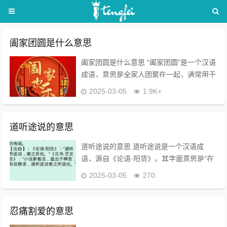
阖家团圆是什么意思
阖家团圆是什么意思 “阖家团圆”是一个汉语
成语，意思是全家人团聚在一起，通常用于
祝福语中，特别是在春节和中秋等传统节日
2025-03-05
1.9K+
时。这个词的读音为“hé jiā tuán yuán”，表
达了家庭成员在节日或特...
道听途说的意思
道听途说的意思 道听途说是一个汉语成
语，源自《论语·阳货》。其字面意思是“在
路上听来的话又在路上传播”，泛指没有根
2025-03-05
270
据的传闻，通常带有贬义。 成语的解释 -
定义：道听途说指的是在路上听到的、未...
忍痛割爱的意思