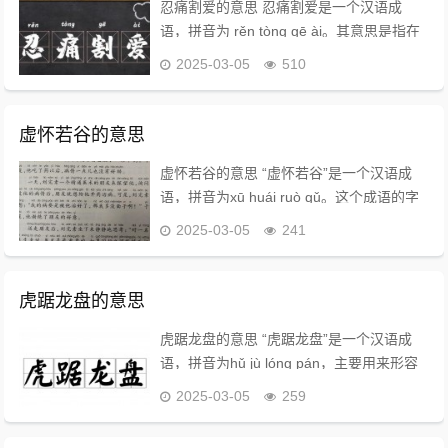
忍痛割爱的意思 忍痛割爱是一个汉语成
语，拼音为 rěn tòng gē ài。其意思是指在
内心感到痛苦的情况下，不得不放弃自己心
2025-03-05
510
爱的东西。这种放弃并不是出自本意，而是
出于无奈和不得已的选择。 成...
虚怀若谷的意思
虚怀若谷的意思 “虚怀若谷”是一个汉语成
语，拼音为xū huái ruò gǔ。这个成语的字
面意思是“胸怀像山谷一样深广”，用来形容
2025-03-05
241
一个人非常谦虚，能够容纳他人的意见和观
点。 成语解释 - 谦...
虎踞龙盘的意思
虎踞龙盘的意思 “虎踞龙盘”是一个汉语成
语，拼音为hǔ jù lóng pán，主要用来形容
地势雄伟险要。这个成语的来源可以追溯到
2025-03-05
259
三国时期，具体出自晋代吴勃的《吴录》。
在这部作品中，刘备派诸葛亮前往...