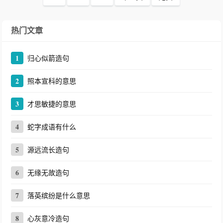
热门文章
1
归心似箭造句
2
照本宣科的意思
3
才思敏捷的意思
4
蛇字成语有什么
5
源远流长造句
6
无缘无故造句
7
落英缤纷是什么意思
8
心灰意冷造句