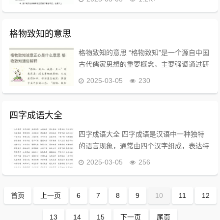
大的热情和活力。这个成语常用于描述一个
人对某项活动或事物的强烈兴趣...
格物致知的意思
格物致知的意思 “格物致知”是一个源自中国
古代儒家思想的重要概念，主要强调通过研
究事物的原理和规律来获得知识和智慧。这
2025-03-05
230
个短语的字面意思可以拆解为“格物”和“致
知”两个部分。 格物的含义 格物的...
四字成语大全
四字成语大全 四字成语是汉语中一种独特
的语言现象，通常由四个汉字组成，表达特
定的意义或情感。以下是一些关于四字成语
2025-03-05
256
的详细信息和资源。 四字成语的定义与特
点 - 定义：四字成语是由四个字构成的固...
首页
上一页
6
7
8
9
10
11
12
13
14
15
下一页
尾页