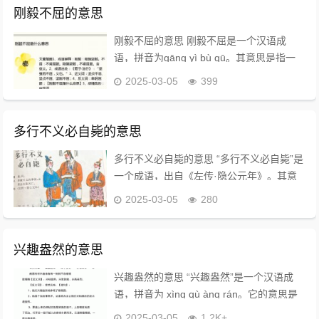
刚毅不屈的意思
刚毅不屈的意思 刚毅不屈是一个汉语成
语，拼音为gāng yì bù qū。其意思是指一
个人刚强坚毅，不肯屈服，尤其是在面对逆
2025-03-05
399
境和挑战时，能够保持坚定的意志和勇敢的
精神，不轻易屈服于外在的压力。...
多行不义必自毙的意思
多行不义必自毙的意思 “多行不义必自毙”是
一个成语，出自《左传·隐公元年》。其意
思是指经常做坏事的人最终必然会自取灭
2025-03-05
280
亡。这句话强调了不义行为的后果，表明那
些违反道义、做坏事的人，最终会因为自己
的恶行...
兴趣盎然的意思
兴趣盎然的意思 “兴趣盎然”是一个汉语成
语，拼音为 xìng qù àng rán。它的意思是
形容对某种事物或问题兴趣浓厚，表现出极
2025-03-05
1.2K+