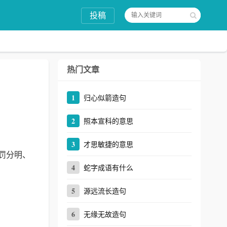
投稿
热门文章
1
归心似箭造句
2
照本宣科的意思
3
才思敏捷的意思
罚分明、
4
蛇字成语有什么
5
源远流长造句
6
无缘无故造句