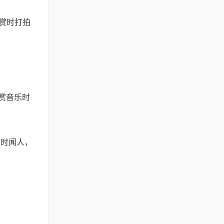
欣赏时打拍
赏音乐时
为时闻人，