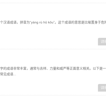
个汉语成语，拼音为“yáng rù hǔ kǒu”。这个成语的意思是比喻置身于
详
龙”字的成语非常丰富，通常与吉祥、力量和威严等正面意义相关。以下是
见成语...
详