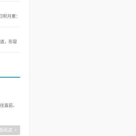
 日积月累：
道，形容
勇往直前、
细阅读