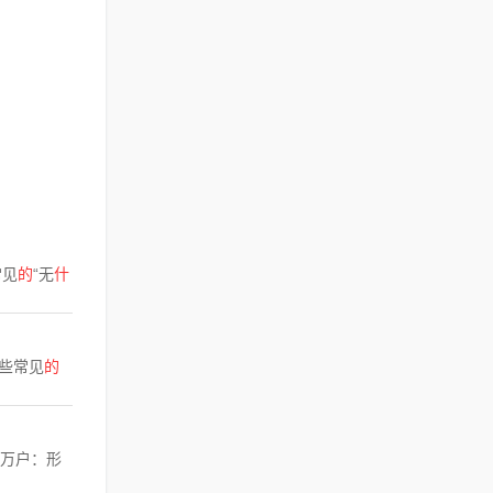
常见
的
“无
什
些常见
的
家万户：形