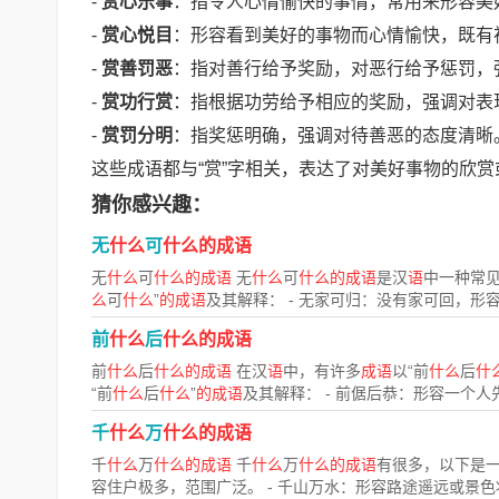
-
赏心乐事
：指令人心情愉快的事情，常用来形容美
-
赏心悦目
：形容看到美好的事物而心情愉快，既有
-
赏善罚恶
：指对善行给予奖励，对恶行给予惩罚，
-
赏功行赏
：指根据功劳给予相应的奖励，强调对表
-
赏罚分明
：指奖惩明确，强调对待善恶的态度清晰
这些成语都与“赏”字相关，表达了对美好事物的欣
猜你感兴趣：
无
什么
可
什么的成语
无
什么
可
什么的成语
无
什么
可
什么的成语
是汉
语
中一种常
么
可
什么
”
的成语
及其解释： - 无家可归：没有家可回，形
前
什么
后
什么的成语
前
什么
后
什么的成语
在汉
语
中，有许多
成语
以“前
什么
后
什
“前
什么
后
什么
”
的成语
及其解释： - 前倨后恭：形容一个人先
千
什么
万
什么的成语
千
什么
万
什么的成语
千
什么
万
什么的成语
有很多，以下是
容住户极多，范围广泛。 - 千山万水：形容路途遥远或景色壮.