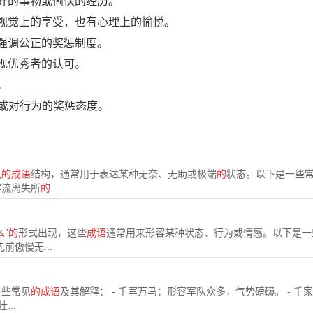
好的事物或愉快的经历。
视觉上的享受，也有心理上的愉悦。
强调公正的奖惩制度。
现优秀者的认可。
。
赏或对行为的奖惩态度。
见
的成语
结构，通常用于表达某种无奈、无助或极端
的
状态。以下是一些
容流离失所
的
...
么
”
的
形式出现，这些
成语
通常用来形容某种状态、行为或情感。以下是一
前傲慢无...
一些常见
的成语
及其解释： - 千军万马：形容军队众多，气势磅礴。 - 千
..