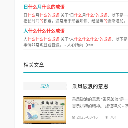
日
什么
月
什么的成语
日
什么
月
什么的成语
关于“日
什么
月
什么
”
的成语
，以下是一
指长时间
的
积累，通常用于形容知识、经验等
的
逐渐增加。 .
人
什么什么什么成语
人
什么什么什么成语
关于“人
什么什么什么
”
的成语
，以下是
事情非常明显或普遍。 - 人心所向（rén ...
相关文章
成语
乘风破浪的意思
乘风破浪的意思 “乘风破浪”
奋勇拼搏的精神。 成语释义 - 基本
2025-03-16
701