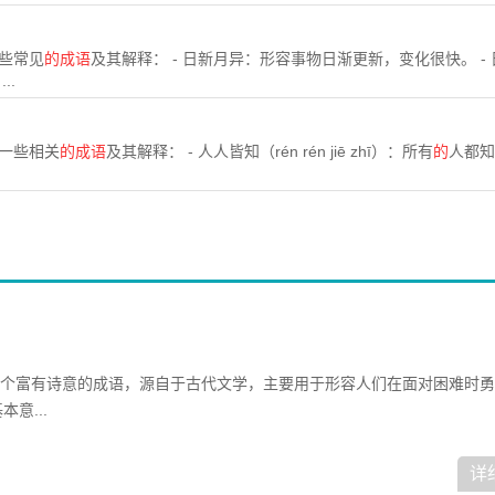
些常见
的成语
及其解释： - 日新月异：形容事物日渐更新，变化很快。 -
..
一些相关
的成语
及其解释： - 人人皆知（rén rén jiē zhī）：所有
的
人都知
是一个富有诗意的成语，源自于古代文学，主要用于形容人们在面对困难时
意...
详